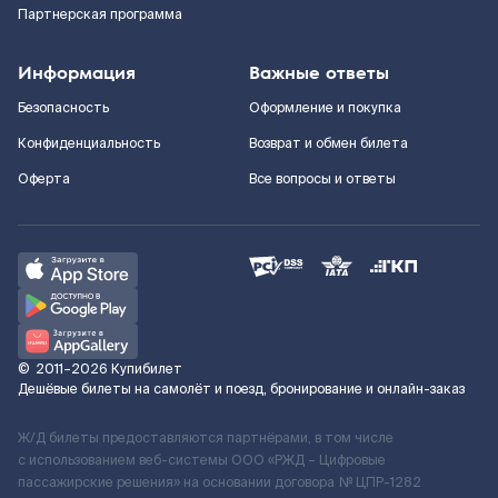
Партнерская программа
Информация
Важные ответы
Безопасность
Оформление и покупка
Конфиденциальность
Возврат и обмен билета
Оферта
Все вопросы и ответы
©
2011–2026
Купибилет
Дешёвые билеты на самолёт и поезд, бронирование и онлайн-заказ
Ж/Д билеты предоставляются партнёрами, в том числе
с использованием веб-системы ООО «РЖД – Цифровые
пассажирские решения» на основании договора № ЦПР-1282