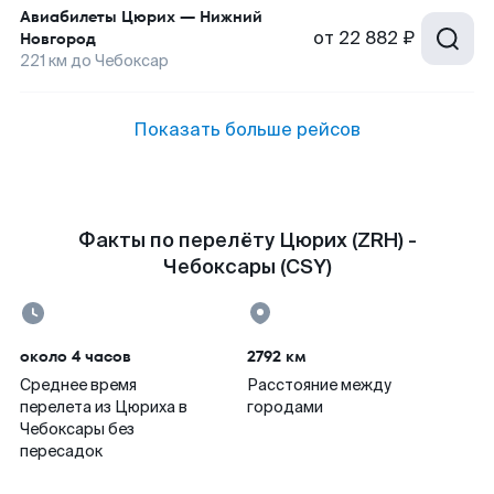
Авиабилеты
Цюрих
—
Нижний
от
22 882 ₽
Новгород
221
км до
Чебоксар
Показать больше рейсов
Факты по перелёту Цюрих (ZRH) -
Чебоксары (CSY)
около 4 часов
2792 км
Среднее время
Расстояние между
перелета из Цюриха в
городами
Чебоксары без
пересадок