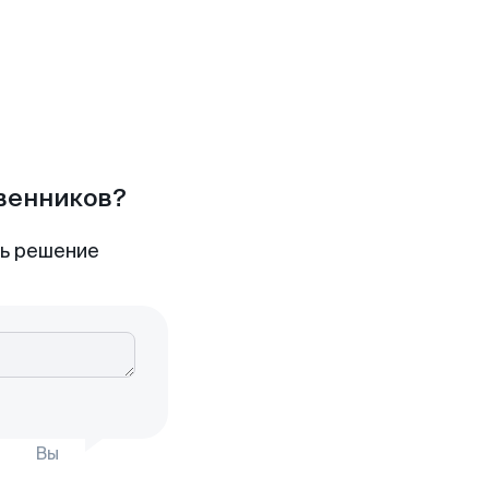
твенников?
ть решение
Вы