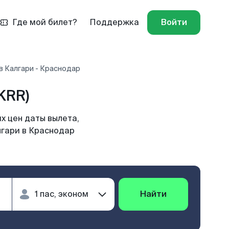
Где мой билет?
Поддержка
Войти
в Калгари - Краснодар
KRR)
х цен даты вылета,
лгари в Краснодар
Найти