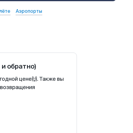
лёте
Аэропорты
 и обратно)
годной цене🙌. Также вы
у возвращения