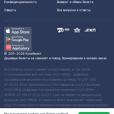
Конфиденциальность
Возврат и обмен билета
Оферта
Все вопросы и ответы
©
2011–2026
Купибилет
Дешёвые билеты на самолёт и поезд, бронирование и онлайн-заказ
Ж/Д билеты предоставляются партнёрами, в том числе
с использованием веб-системы ООО «РЖД – Цифровые
пассажирские решения» на основании договора № ЦПР-1282
от 04.04.2024 заключенного с Поставщиком услуг и Договора
ООО «РЖД-Цифровые пассажирские решения» c АО «ФПК»
№ ФПК-22-316 от 27.12.2022 г. Сайт не является официальным
ресурсом ОАО «РЖД». Стоимость билетов включает сервисный
сбор. Итоговая цена отображена на экране подтверждения покупки.
По вопросам рассмотрения обращений, жалоб, претензий граждан
Мы используем cookies для более удобной