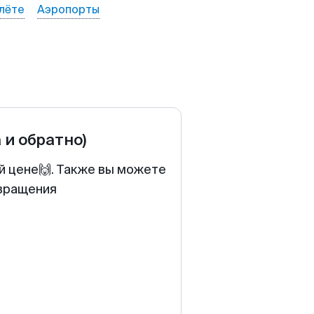
лёте
Аэропорты
 и обратно)
й цене🙌. Также вы можете
звращения