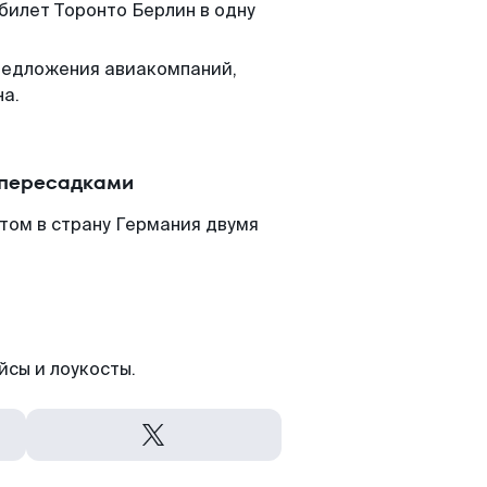
билет Торонто Берлин в одну
редложения авиакомпаний,
на.
 пересадками
том в страну Германия двумя
йсы и лоукосты.