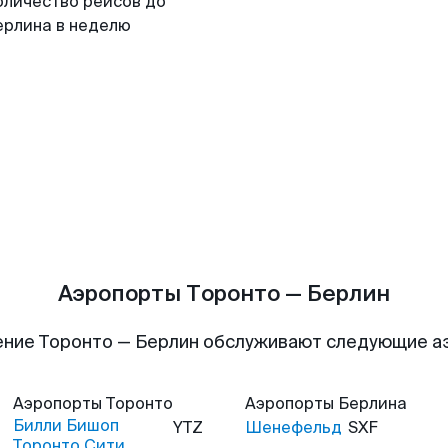
оличество рейсов до
ерлина в неделю
Аэропорты Торонто — Берлин
ние Торонто — Берлин обслуживают следующие 
Аэропорты
Торонто
Аэропорты
Берлина
Билли Бишоп
YTZ
Шенефельд
SXF
Торонто Сити