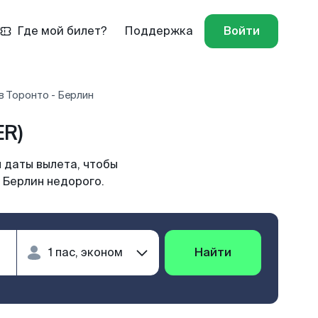
Где мой билет?
Поддержка
Войти
в Торонто - Берлин
ER)
 даты вылета, чтобы
 Берлин недорого.
Найти