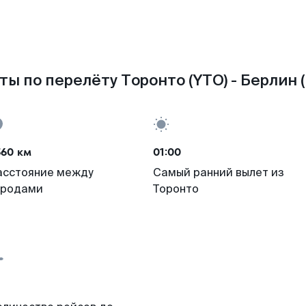
ты по перелёту Торонто (YTO) - Берлин (
560 км
01:00
асстояние между
Самый ранний вылет из
ородами
Торонто