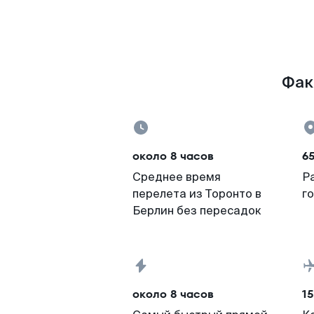
Фак
около 8 часов
6
Среднее время
Р
перелета из Торонто в
г
Берлин без пересадок
около 8 часов
15