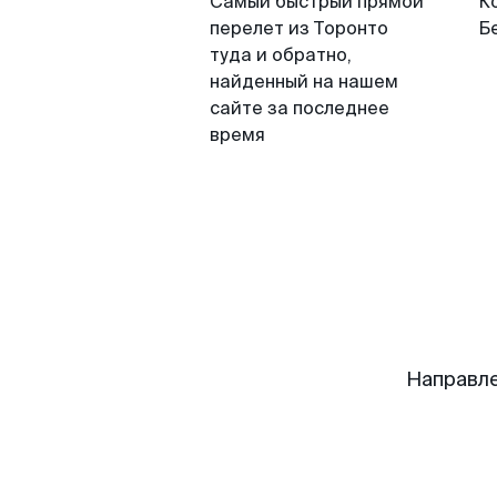
Самый быстрый прямой
К
перелет из Торонто
Б
туда и обратно,
найденный на нашем
сайте за последнее
время
Направле