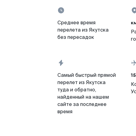
к
Среднее время
перелета из Якутска
Р
без пересадок
г
15
Самый быстрый прямой
перелет из Якутска
К
туда и обратно,
У
найденный на нашем
сайте за последнее
время