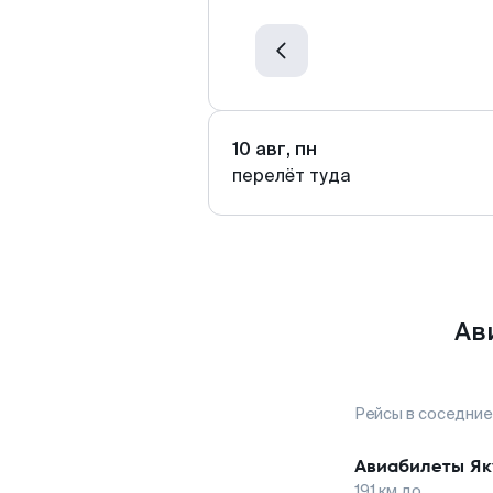
10 авг, пн
перелёт туда
Ав
Рейсы в соседние
Авиабилеты
Як
191
км до