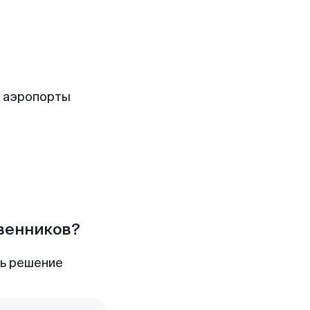
 аэропорты
твенников?
ть решение