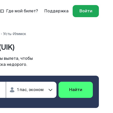
Где мой билет?
Поддержка
Войти
 - Усть-Илимск
UIK)
ы вылета, чтобы
ска недорого.
Найти