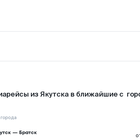
иарейсы из Якутска в ближайшие с гор
 города
утск
—
Братск
о