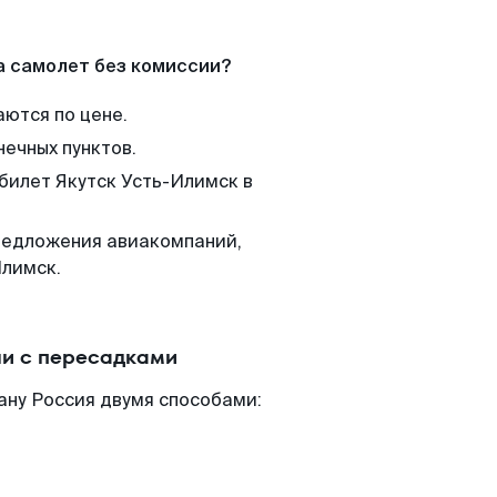
а самолет без комиссии?
аются по цене.
нечных пунктов.
 билет Якутск Усть-Илимск в
редложения авиакомпаний,
Илимск.
ли с пересадками
ану Россия двумя способами: