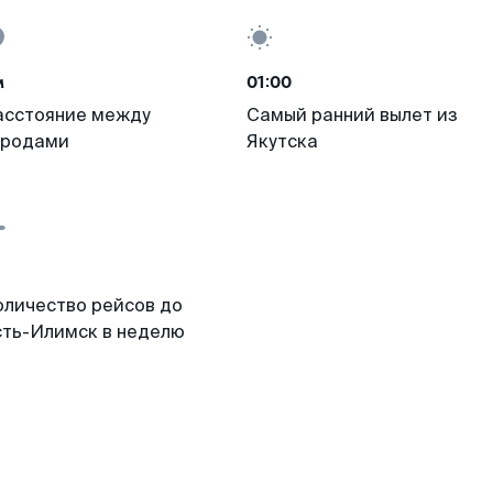
м
01:00
асстояние между
Самый ранний вылет из
ородами
Якутска
оличество рейсов до
сть-Илимск в неделю