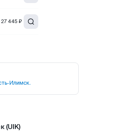
27 445 ₽
сть‑Илимск.
 (UIK)