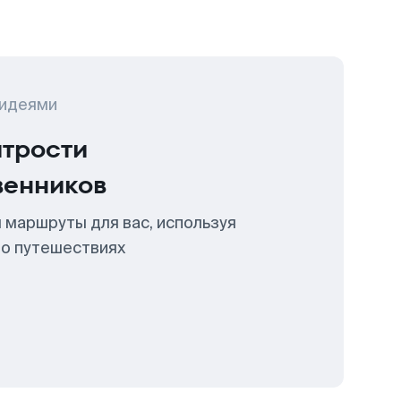
 идеями
итрости
венников
 маршруты для вас, используя
 о путешествиях