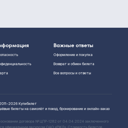
нформация
Важные ответы
зопасность
Оформление и покупка
нфиденциальность
Возврат и обмен билета
ерта
Все вопросы и ответы
2011–2026
Купибилет
шёвые билеты на самолёт и поезд, бронирование и онлайн-заказ
 основании договора № ЦПР-1282 от 04.04.2024 заключенного
ется официальным ресурсом ОАО «РЖД». Стоимость билетов