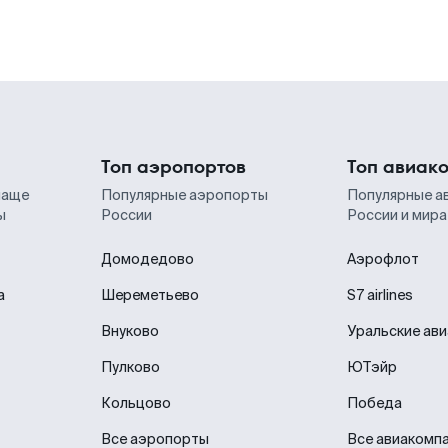
Топ аэропортов
Топ авиак
чаще
Популярные аэропорты
Популярные а
ы
России
России и мира
Домодедово
Аэрофлот
а
Шереметьево
S7 airlines
Внуково
Уральские ав
Пулково
ЮТэйр
Кольцово
Победа
Все аэропорты
Все авиакомп