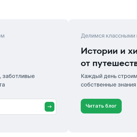
ом
Делимся классными
Истории и х
от путешест
, заботливые
Каждый день строим
та
собственные знания
Читать блог