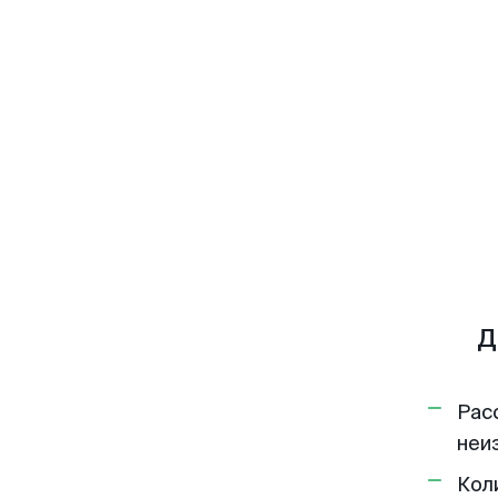
Д
Рас
неи
Кол