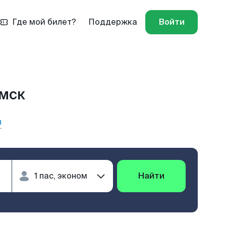
Где мой билет?
Поддержка
Войти
имск
ы
Найти