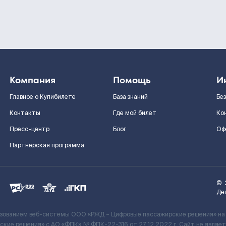
Компания
Помощь
И
Главное о Купибилете
База знаний
Бе
Контакты
Где мой билет
Ко
Пресс-центр
Блог
Оф
Партнерская программа
©
Де
ьзованием веб-системы ООО «РЖД – Цифровые пассажирские решения» на
кие решения» c АО «ФПК» № ФПК-22-316 от 27.12.2022 г. Сайт не явля