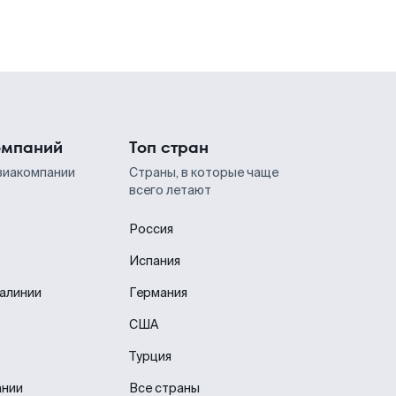
омпаний
Топ стран
виакомпании
Страны, в которые чаще
всего летают
Россия
Испания
иалинии
Германия
США
Турция
ании
Все страны