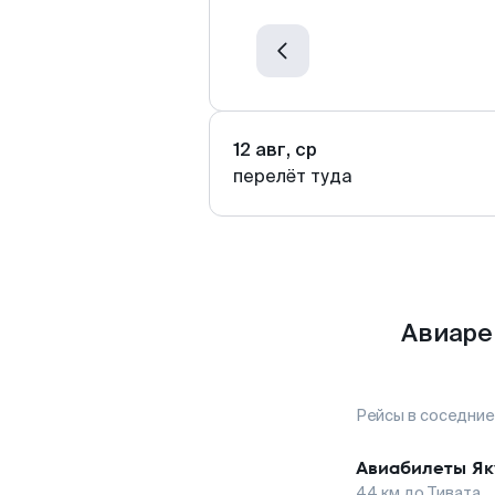
12 авг, ср
перелёт туда
Авиаре
Рейсы в соседние
Авиабилеты
Як
44
км до
Тивата