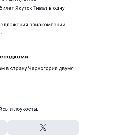
билет Якутск Тиват в одну
редложения авиакомпаний,
.
ересадками
ом в страну Черногория двумя
йсы и лоукосты.