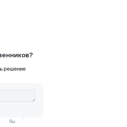
твенников?
ть решение
Вы