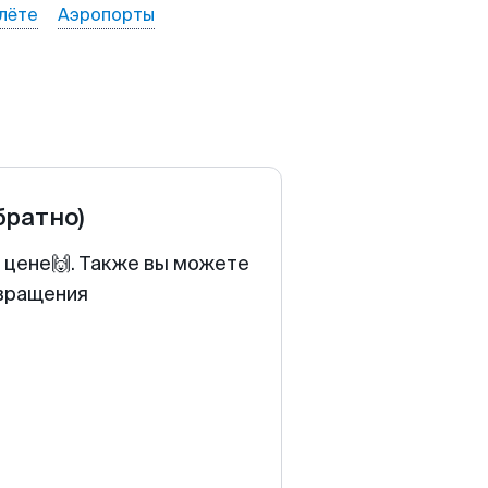
лёте
Аэропорты
братно)
й цене🙌. Также вы можете
звращения