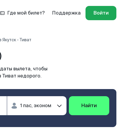
Где мой билет?
Поддержка
Войти
 Якутск - Тиват
)
 даты вылета, чтобы
в Тиват недорого.
Найти