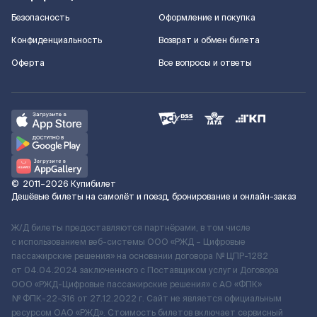
Безопасность
Оформление и покупка
Конфиденциальность
Возврат и обмен билета
Оферта
Все вопросы и ответы
©
2011–2026
Купибилет
Дешёвые билеты на самолёт и поезд, бронирование и онлайн-заказ
Ж/Д билеты предоставляются партнёрами, в том числе
с использованием веб-системы ООО «РЖД – Цифровые
пассажирские решения» на основании договора № ЦПР-1282
от 04.04.2024 заключенного с Поставщиком услуг и Договора
ООО «РЖД-Цифровые пассажирские решения» c АО «ФПК»
№ ФПК-22-316 от 27.12.2022 г. Сайт не является официальным
ресурсом ОАО «РЖД». Стоимость билетов включает сервисный