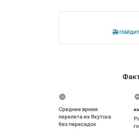
Найдит
Факт
к
Среднее время
перелета из Якутска
Р
без пересадок
г