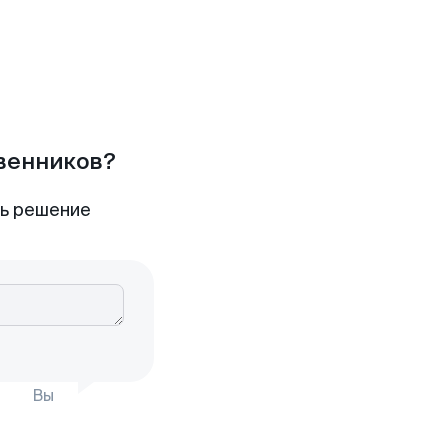
твенников?
ть решение
Вы