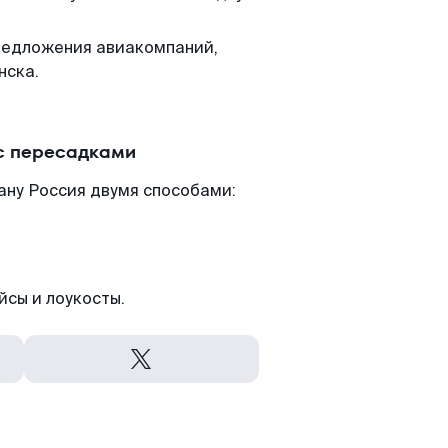
редложения авиакомпаний,
нска.
 с пересадками
ану Россия двумя способами:
йсы и лоукосты.