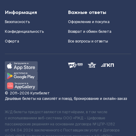
Информация
Важные ответы
Безопасность
Оформление и покупка
Конфиденциальность
Возврат и обмен билета
Оферта
Все вопросы и ответы
©
2011–2026
Купибилет
Дешёвые билеты на самолёт и поезд, бронирование и онлайн-заказ
Ж/Д билеты предоставляются партнёрами, в том числе
с использованием веб-системы ООО «РЖД – Цифровые
пассажирские решения» на основании договора № ЦПР-1282
от 04.04.2024 заключенного с Поставщиком услуг и Договора