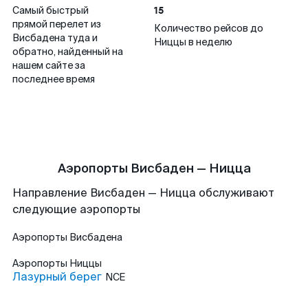
15
Самый быстрый
прямой перелет из
Количество рейсов до
Висбадена туда и
Ниццы в неделю
обратно, найденный на
нашем сайте за
последнее время
Аэропорты Висбаден — Ницца
Направление Висбаден — Ницца обслуживают
следующие аэропорты
Аэропорты
Висбадена
Аэропорты
Ниццы
Лазурный берег
NCE