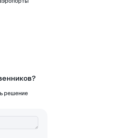
 аэропорты
твенников?
ть решение