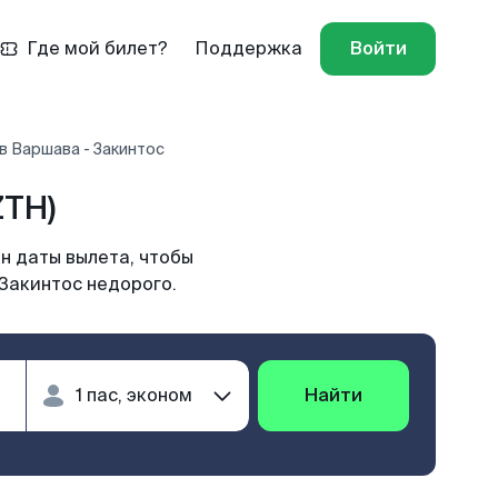
Где мой билет?
Поддержка
Войти
в Варшава - Закинтос
ZTH)
н даты вылета, чтобы
 Закинтос недорого.
Найти