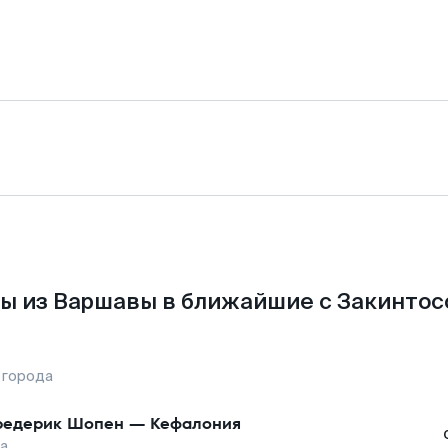
ы из Варшавы в ближайшие с Закинтос
 города
едерик Шопен
—
Кефалония
а