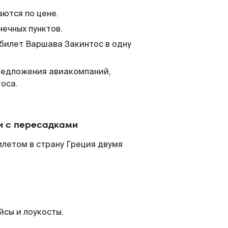
аются по цене.
нечных пунктов.
 билет Варшава Закинтос в одну
редложения авиакомпаний,
оса.
и с пересадками
летом в страну Греция двумя
йсы и лоукосты.