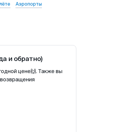
лёте
Аэропорты
да и обратно)
годной цене🙌. Также вы
у возвращения