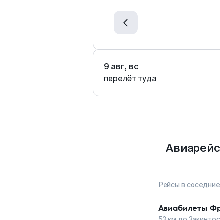
9 авг, вс
перелёт туда
Авиарейс
Рейсы в соседние
Авиабилеты
Фр
53
км до
Закинтос