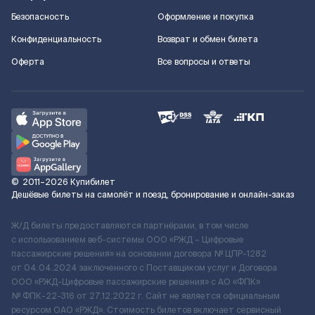
Безопасность
Оформление и покупка
Конфиденциальность
Возврат и обмен билета
Оферта
Все вопросы и ответы
©
2011–2026
Купибилет
Дешёвые билеты на самолёт и поезд, бронирование и онлайн-заказ
Ж/Д билеты предоставляются партнёрами, в том числе
с использованием веб-системы ООО «РЖД – Цифровые
пассажирские решения» на основании договора № ЦПР-1282
от 04.04.2024 заключенного с Поставщиком услуг и Договора
ООО «РЖД-Цифровые пассажирские решения» c АО «ФПК»
№ ФПК-22-316 от 27.12.2022 г. Сайт не является официальным
ресурсом ОАО «РЖД». Стоимость билетов включает сервисный