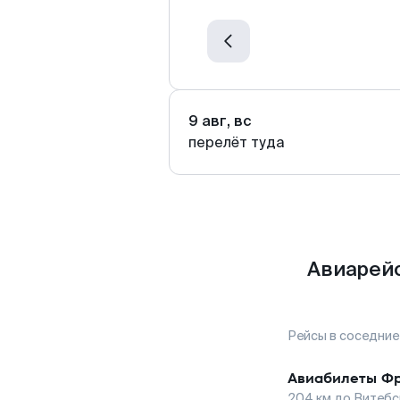
9 авг, вс
перелёт туда
Авиарейс
Рейсы в соседние
Авиабилеты
Фр
204
км до
Витебс