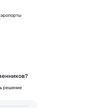
аэропорты
твенников?
ть решение