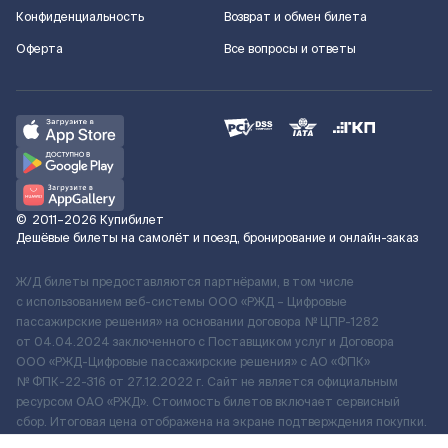
Конфиденциальность
Возврат и обмен билета
Оферта
Все вопросы и ответы
©
2011–2026
Купибилет
Дешёвые билеты на самолёт и поезд, бронирование и онлайн-заказ
Ж/Д билеты предоставляются партнёрами, в том числе
с использованием веб-системы ООО «РЖД – Цифровые
пассажирские решения» на основании договора № ЦПР-1282
от 04.04.2024 заключенного с Поставщиком услуг и Договора
ООО «РЖД-Цифровые пассажирские решения» c АО «ФПК»
№ ФПК-22-316 от 27.12.2022 г. Сайт не является официальным
ресурсом ОАО «РЖД». Стоимость билетов включает сервисный
сбор. Итоговая цена отображена на экране подтверждения покупки.
По вопросам рассмотрения обращений, жалоб, претензий граждан