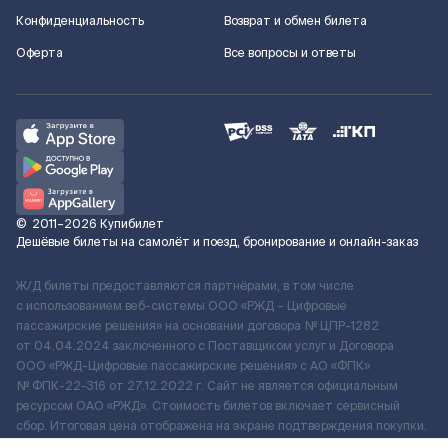
Конфиденциальность
Возврат и обмен билета
Оферта
Все вопросы и ответы
©
2011–2026
Купибилет
Дешёвые билеты на самолёт и поезд, бронирование и онлайн-заказ
Ж/Д билеты предоставляются партнёрами, в том числе
с использованием веб-системы ООО «РЖД – Цифровые
пассажирские решения» на основании договора № ЦПР-1282
от 04.04.2024 заключенного с Поставщиком услуг и Договора
ООО «РЖД-Цифровые пассажирские решения» c АО «ФПК»
№ ФПК-22-316 от 27.12.2022 г. Сайт не является официальным
ресурсом ОАО «РЖД». Стоимость билетов включает сервисный
сбор. Итоговая цена отображена на экране подтверждения покупки.
По вопросам рассмотрения обращений, жалоб, претензий граждан