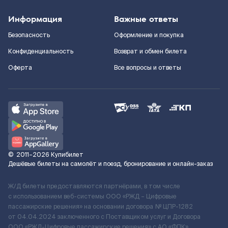
Информация
Важные ответы
Безопасность
Оформление и покупка
Конфиденциальность
Возврат и обмен билета
Оферта
Все вопросы и ответы
©
2011–2026
Купибилет
Дешёвые билеты на самолёт и поезд, бронирование и онлайн-заказ
Ж/Д билеты предоставляются партнёрами, в том числе
с использованием веб-системы ООО «РЖД – Цифровые
пассажирские решения» на основании договора № ЦПР-1282
от 04.04.2024 заключенного с Поставщиком услуг и Договора
ООО «РЖД-Цифровые пассажирские решения» c АО «ФПК»