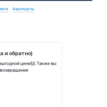
лёте
Аэропорты
да и обратно)
выгодной цене🙌. Также вы
у возвращения