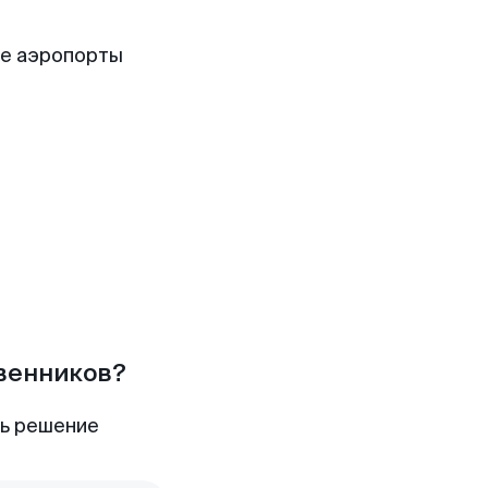
ие аэропорты
твенников?
ть решение