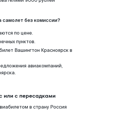
зователями 9000 рублей
а самолет без комиссии?
аются по цене.
нечных пунктов.
 билет Вашингтон Красноярск в
редложения авиакомпаний,
оярска.
с или с пересадками
виабилетом в страну Россия