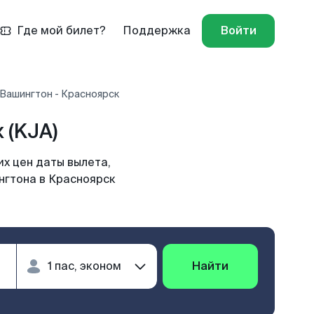
Где мой билет?
Поддержка
Войти
 Вашингтон - Красноярск
 (KJA)
х цен даты вылета,
нгтона в Красноярск
Найти