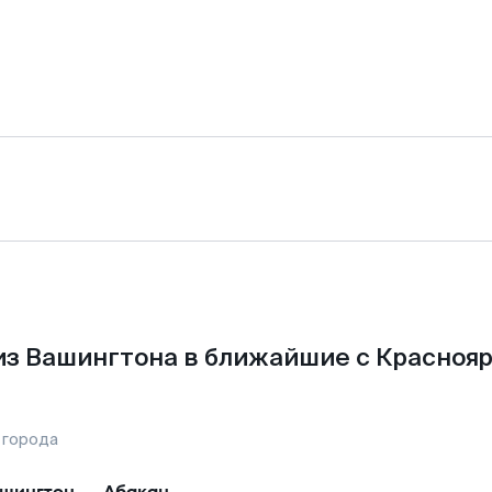
из Вашингтона в ближайшие с Краснояр
 города
шингтон
—
Абакан