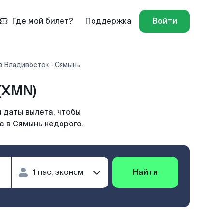
Где мой билет?
Поддержка
Войти
в Владивосток - Сямынь
(XMN)
 даты вылета, чтобы
а в Сямынь недорого.
Найти