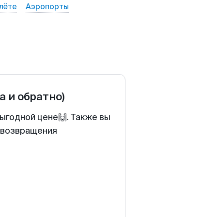
лёте
Аэропорты
а и обратно)
ыгодной цене🙌. Также вы
у возвращения