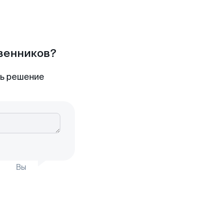
твенников?
ть решение
Вы