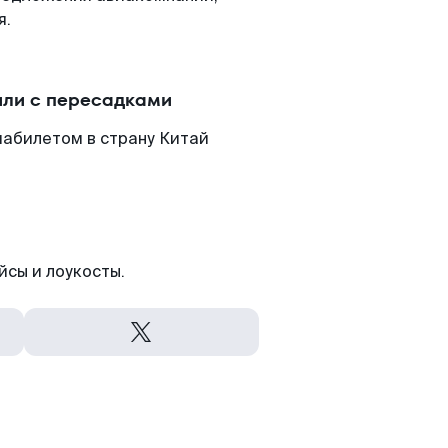
я.
или с пересадками
иабилетом в страну Китай
йсы и лоукосты.