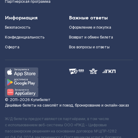
Партнерская программа
Информация
Важные ответы
Безопасность
Оформление и покупка
Конфиденциальность
Возврат и обмен билета
Оферта
Все вопросы и ответы
©
2011–2026
Купибилет
Дешёвые билеты на самолёт и поезд, бронирование и онлайн-заказ
Ж/Д билеты предоставляются партнёрами, в том числе
с использованием веб-системы ООО «РЖД – Цифровые
пассажирские решения» на основании договора № ЦПР-1282
от 04.04.2024 заключенного с Поставщиком услуг и Договора