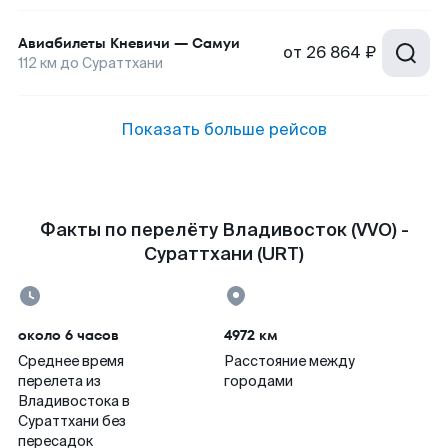
Авиабилеты
Кневичи
—
Самуи
от
26 864 ₽
112
км до
Сураттхани
Показать больше рейсов
Факты по перелёту Владивосток (VVO) -
Сураттхани (URT)
около 6 часов
4972 км
Среднее время
Расстояние между
перелета из
городами
Владивостока в
Сураттхани без
пересадок