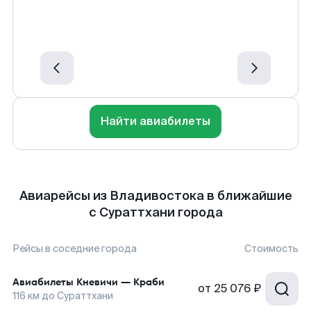
Найти авиабилеты
Авиарейсы из Владивостока в ближайшие
с Сураттхани города
Рейсы в соседние города
Стоимость
Авиабилеты
Кневичи
—
Краби
от
25 076 ₽
116
км до
Сураттхани