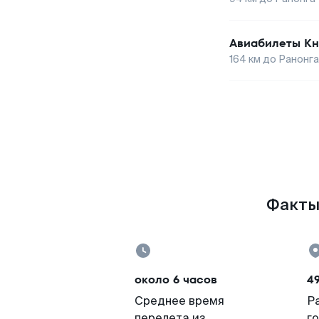
Авиабилеты
Кн
164
км до
Ранонга
Факты 
около 6 часов
49
Среднее время
Р
перелета из
г