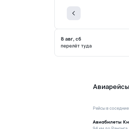
8 авг, сб
перелёт туда
Авиарейсы
Рейсы в соседние
Авиабилеты
Кн
94
км до
Ранонга