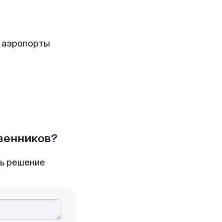
 аэропорты
твенников?
ть решение