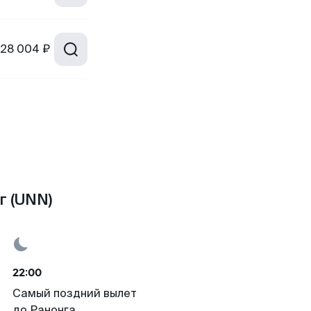
28 004 ₽
г (UNN)
22:00
Самый поздний вылет
до Ранонга