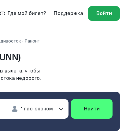
Где мой билет?
Поддержка
Войти
дивосток - Ранонг
(UNN)
ы вылета, чтобы
остока недорого.
Найти