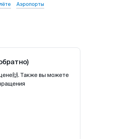
лёте
Аэропорты
 обратно)
 цене🙌. Также вы можете
звращения