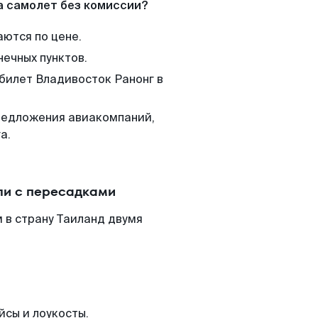
а самолет без комиссии?
аются по цене.
нечных пунктов.
 билет Владивосток Ранонг в
редложения авиакомпаний,
а.
ли с пересадками
 в страну Таиланд двумя
йсы и лоукосты.