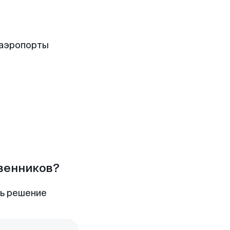
 аэропорты
твенников?
ть решение