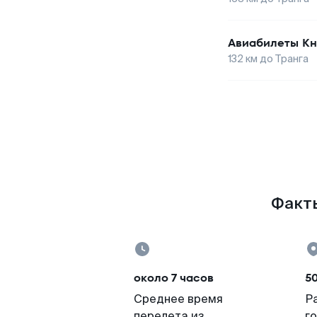
Авиабилеты
Кн
132
км до
Транга
Факты
около 7 часов
5
Среднее время
Р
перелета из
г