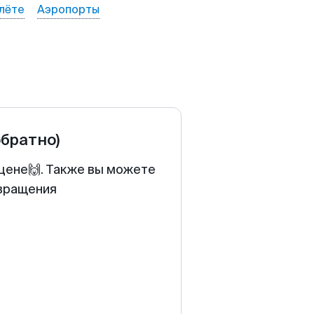
лёте
Аэропорты
обратно)
 цене🙌. Также вы можете
звращения