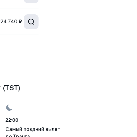
24 740 ₽
 (TST)
22:00
Самый поздний вылет
до Транга