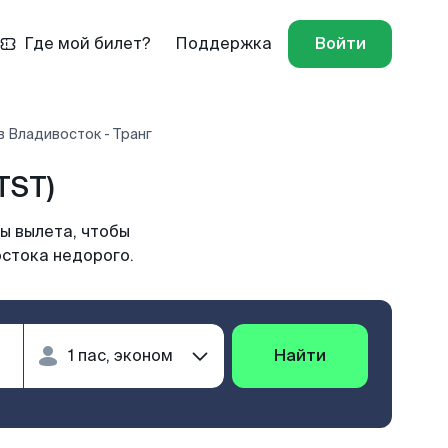
Где мой билет?
Поддержка
Войти
 Владивосток - Транг
TST)
ы вылета, чтобы
остока недорого.
Найти