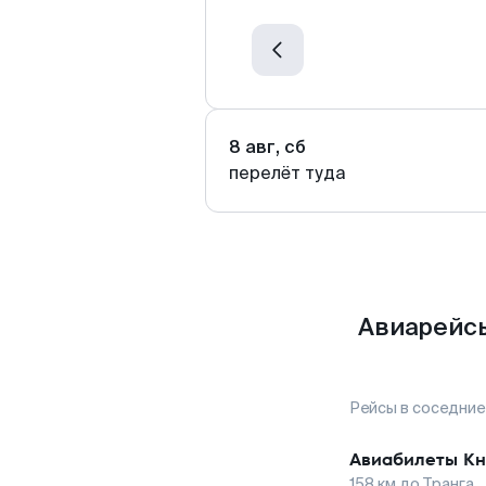
8 авг, сб
перелёт туда
Авиарейсы
Рейсы в соседние
Авиабилеты
Кн
158
км до
Транга