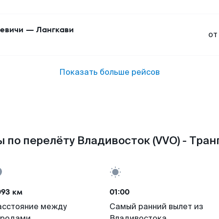
евичи
—
Лангкави
от
Показать больше рейсов
 по перелёту Владивосток (VVO) - Транг
093 км
01:00
асстояние между
Самый ранний вылет из
ородами
Владивостока