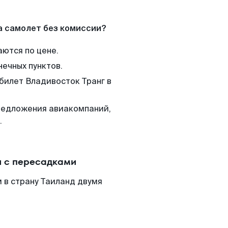
а самолет без комиссии?
аются по цене.
нечных пунктов.
 билет Владивосток Транг в
редложения авиакомпаний,
.
и с пересадками
 в страну Таиланд двумя