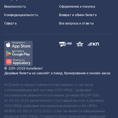
Безопасность
Оформление и покупка
Конфиденциальность
Возврат и обмен билета
Оферта
Все вопросы и ответы
©
2011–2026
Купибилет
Дешёвые билеты на самолёт и поезд, бронирование и онлайн-заказ
Ж/Д билеты предоставляются партнёрами, в том числе
с использованием веб-системы ООО «РЖД – Цифровые
пассажирские решения» на основании договора № ЦПР-1282
от 04.04.2024 заключенного с Поставщиком услуг и Договора
ООО «РЖД-Цифровые пассажирские решения» c АО «ФПК»
№ ФПК-22-316 от 27.12.2022 г. Сайт не является официальным
ресурсом ОАО «РЖД». Стоимость билетов включает сервисный