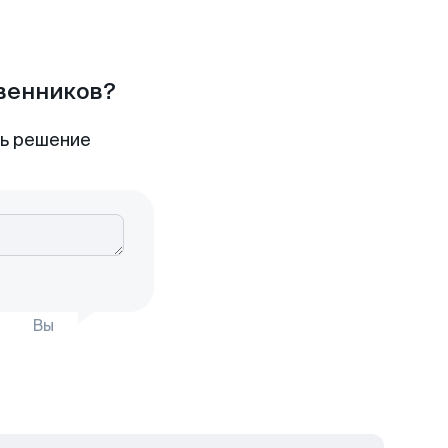
твенников?
ть решение
Вы