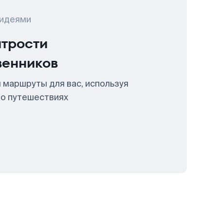
 идеями
итрости
венников
 маршруты для вас, используя
 о путешествиях