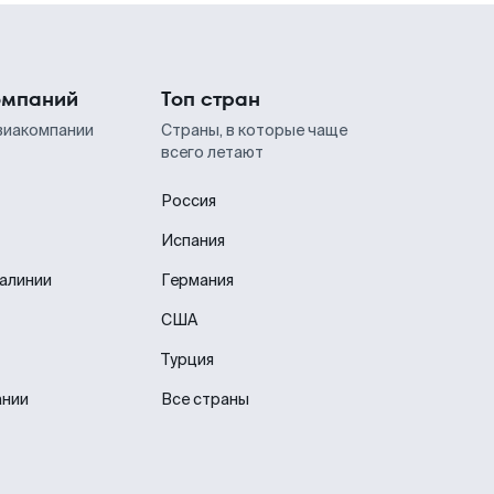
омпаний
Топ стран
виакомпании
Страны, в которые чаще
всего летают
Россия
Испания
иалинии
Германия
США
Турция
ании
Все страны