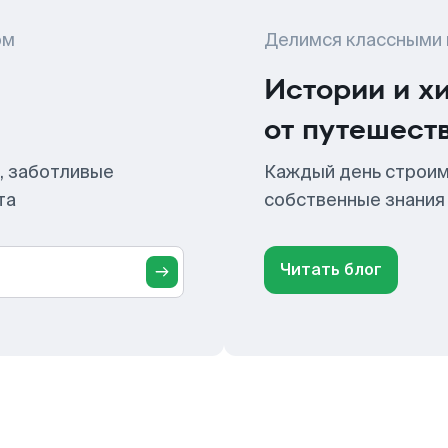
ом
Делимся классными
Истории и х
от путешест
, заботливые
Каждый день строим
та
собственные знания
Читать блог