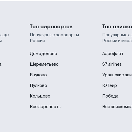
Топ аэропортов
Топ авиак
чаще
Популярные аэропорты
Популярные а
ы
России
России и мира
Домодедово
Аэрофлот
а
Шереметьево
S7 airlines
Внуково
Уральские ав
Пулково
ЮТэйр
Кольцово
Победа
Все аэропорты
Все авиакомп