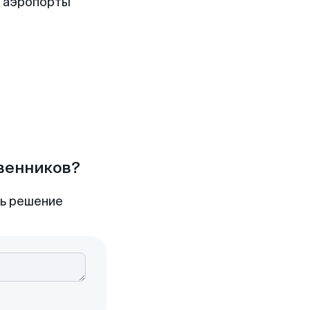
е аэропорты
твенников?
ть решение