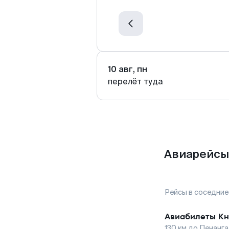
10 авг, пн
перелёт туда
Авиарейсы
Рейсы в соседние
Авиабилеты
Кн
130
км до
Пенанга