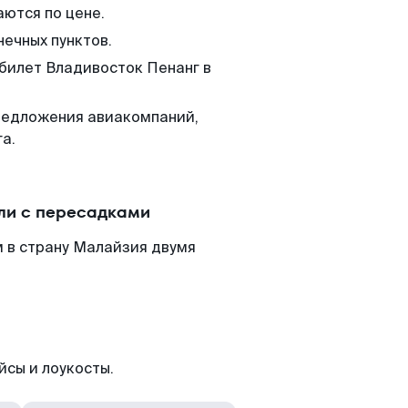
аются по цене.
нечных пунктов.
 билет Владивосток Пенанг в
редложения авиакомпаний,
а.
ли с пересадками
 в страну Малайзия двумя
йсы и лоукосты.