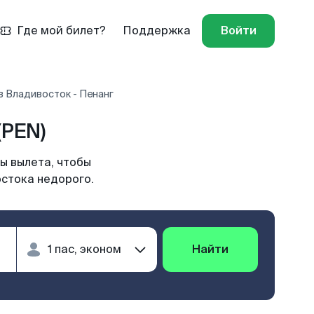
Где мой билет?
Поддержка
Войти
в Владивосток - Пенанг
(PEN)
ы вылета, чтобы
остока недорого.
Найти