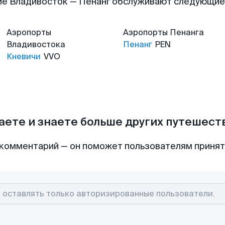
е Владивосток — Пенанг обслуживают следующи
Аэропорты
Аэропорты
Пенанга
Владивостока
Пенанг
PEN
Кневичи
VVO
аете и знаете больше других путешес
комментарий — он поможет пользователям приня