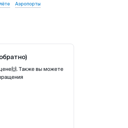
лёте
Аэропорты
 обратно)
 цене🙌. Также вы можете
звращения