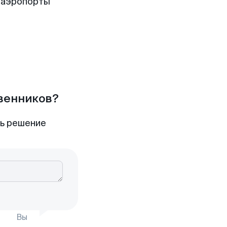
 аэропорты
твенников?
ть решение
Вы