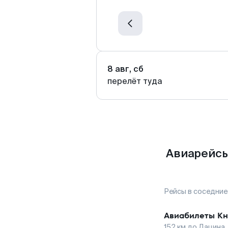
8 авг, сб
перелёт туда
Авиарейсы
Рейсы в соседние
Авиабилеты
Кн
152
км до
Дацина