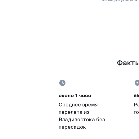
Факты
около 1 часа
6
Среднее время
Р
перелета из
г
Владивостока без
пересадок