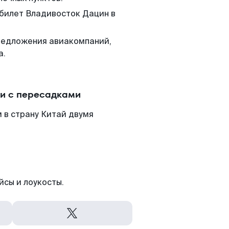
 билет Владивосток Дацин в
редложения авиакомпаний,
а.
ли с пересадками
 в страну Китай двумя
йсы и лоукосты.