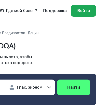
Где мой билет?
Поддержка
Войти
в Владивосток - Дацин
DQA)
ы вылета, чтобы
остока недорого.
Найти