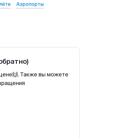
лёте
Аэропорты
 обратно)
 цене🙌. Также вы можете
звращения