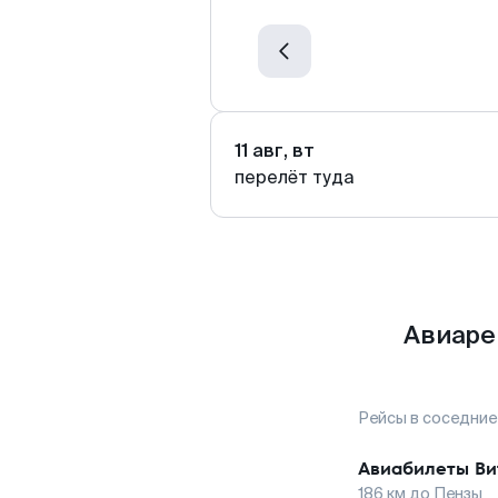
11 авг, вт
перелёт туда
Авиаре
Рейсы в соседние
Авиабилеты
Ви
186
км до
Пензы