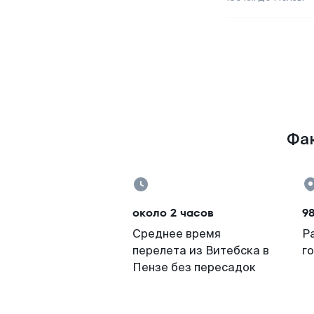
Фак
около 2 часов
9
Среднее время
Р
перелета из Витебска в
г
Пензе без пересадок