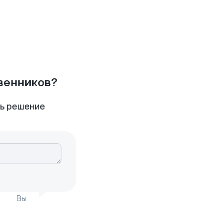
твенников?
ть решение
Вы