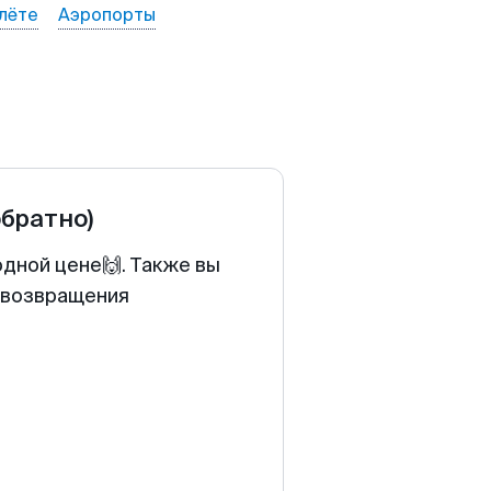
лёте
Аэропорты
обратно)
одной цене🙌. Также вы
у возвращения