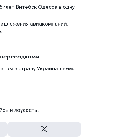
 билет Витебск Одесса в одну
редложения авиакомпаний,
ы.
с пересадками
етом в страну Украина двумя
йсы и лоукосты.