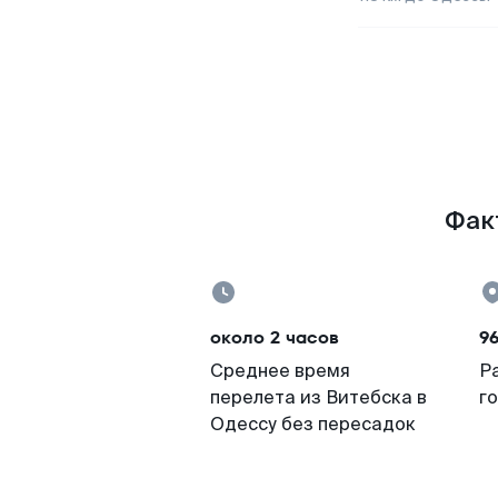
Факт
около 2 часов
9
Среднее время
Р
перелета из Витебска в
г
Одессу без пересадок