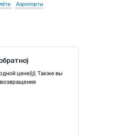
лёте
Аэропорты
 обратно)
одной цене🙌. Также вы
у возвращения