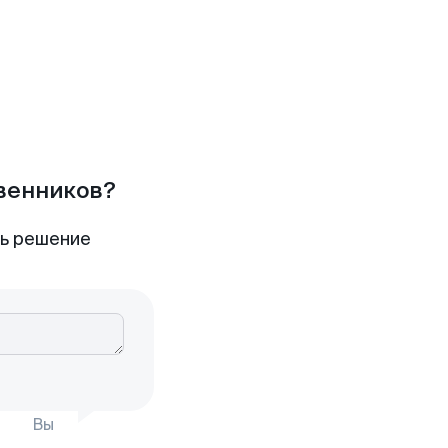
твенников?
ть решение
Вы