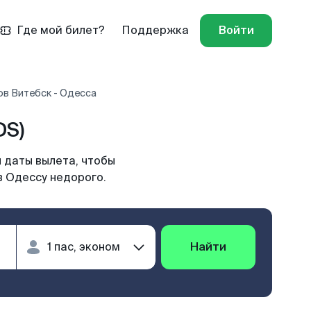
Где мой билет?
Поддержка
Войти
ов Витебск - Одесса
DS)
 даты вылета, чтобы
в Одессу недорого.
Найти