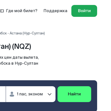
Где мой билет?
Поддержка
Войти
бск - Астана (Нур-Султан)
ан) (NQZ)
х цен даты вылета,
ебска в Нур-Султан
Найти