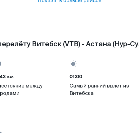
Показать больше рейсов
ерелёту Витебск (VTB) - Астана (Нур-Су
43 км
01:00
асстояние между
Самый ранний вылет из
ородами
Витебска