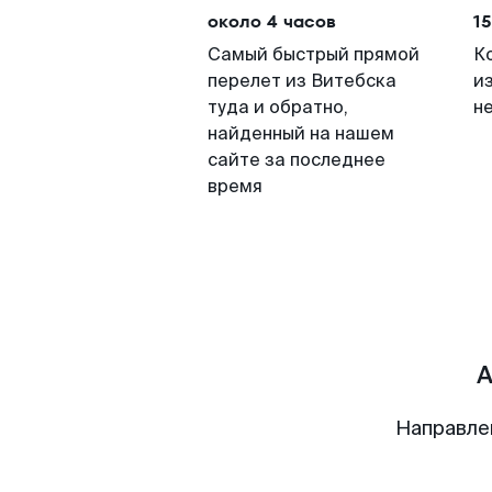
около 4 часов
15
Самый быстрый прямой
К
перелет из Витебска
и
туда и обратно,
н
найденный на нашем
сайте за последнее
время
А
Направле