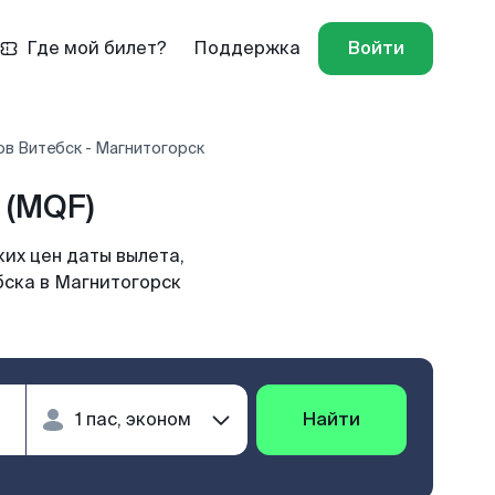
Где мой билет?
Поддержка
Войти
ов Витебск - Магнитогорск
 (MQF)
их цен даты вылета,
бска в Магнитогорск
Найти