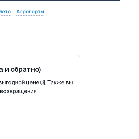
лёте
Аэропорты
а и обратно)
выгодной цене🙌. Также вы
у возвращения