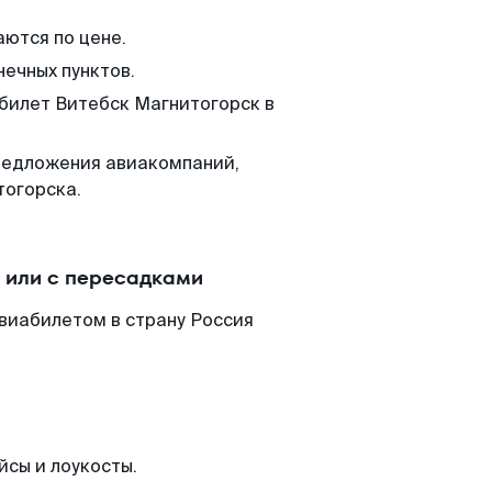
аются по цене.
нечных пунктов.
 билет Витебск Магнитогорск в
редложения авиакомпаний,
тогорска.
 или с пересадками
виабилетом в страну Россия
йсы и лоукосты.