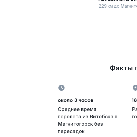
229
км до
Магнит
Факты п
около 3 часов
18
Среднее время
Р
перелета из Витебска в
г
Магнитогорск без
пересадок