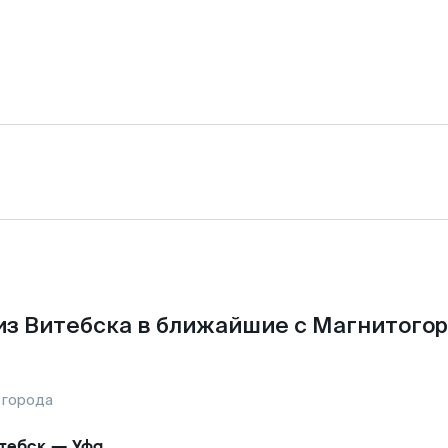
из Витебска в ближайшие с Магнитогор
 города
тебск
—
Уфа