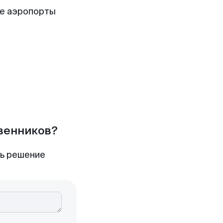
е аэропорты
твенников?
ть решение