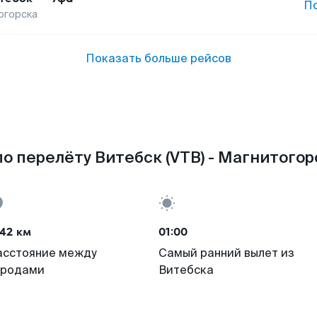
П
огорска
Показать больше рейсов
о перелёту Витебск (VTB) - Магнитогор
42 км
01:00
асстояние между
Самый ранний вылет из
ородами
Витебска