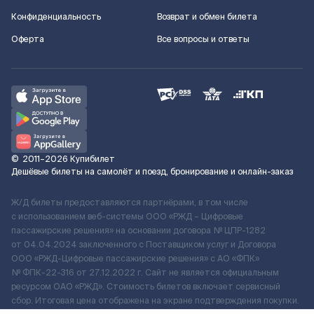
Конфиденциальность
Возврат и обмен билета
Оферта
Все вопросы и ответы
©
2011–2026
Купибилет
Дешёвые билеты на самолёт и поезд, бронирование и онлайн-заказ
Ж/Д билеты предоставляются партнёрами, в том числе
с использованием веб-системы ООО «РЖД – Цифровые
пассажирские решения» на основании договора № ЦПР-1282
от 04.04.2024 заключенного с Поставщиком услуг и Договора
ООО «РЖД-Цифровые пассажирские решения» c АО «ФПК»
№ ФПК-22-316 от 27.12.2022 г. Сайт не является официальным
ресурсом ОАО «РЖД». Стоимость билетов включает сервисный
сбор. Итоговая цена отображена на экране подтверждения покупки.