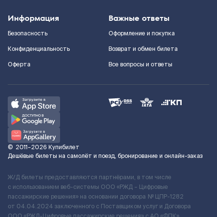
Информация
Важные ответы
Безопасность
Оформление и покупка
Конфиденциальность
Возврат и обмен билета
Оферта
Все вопросы и ответы
©
2011–2026
Купибилет
Дешёвые билеты на самолёт и поезд, бронирование и онлайн-заказ
Ж/Д билеты предоставляются партнёрами, в том числе
с использованием веб-системы ООО «РЖД – Цифровые
пассажирские решения» на основании договора № ЦПР-1282
от 04.04.2024 заключенного с Поставщиком услуг и Договора
ООО «РЖД-Цифровые пассажирские решения» c АО «ФПК»