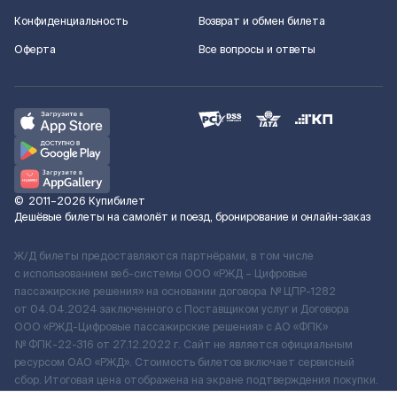
Конфиденциальность
Возврат и обмен билета
Оферта
Все вопросы и ответы
©
2011–2026
Купибилет
Дешёвые билеты на самолёт и поезд, бронирование и онлайн-заказ
Ж/Д билеты предоставляются партнёрами, в том числе
с использованием веб-системы ООО «РЖД – Цифровые
пассажирские решения» на основании договора № ЦПР-1282
от 04.04.2024 заключенного с Поставщиком услуг и Договора
ООО «РЖД-Цифровые пассажирские решения» c АО «ФПК»
№ ФПК-22-316 от 27.12.2022 г. Сайт не является официальным
ресурсом ОАО «РЖД». Стоимость билетов включает сервисный
сбор. Итоговая цена отображена на экране подтверждения покупки.