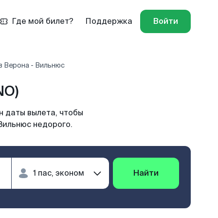
Где мой билет?
Поддержка
Войти
в Верона - Вильнюс
NO)
н даты вылета, чтобы
Вильнюс недорого.
Найти