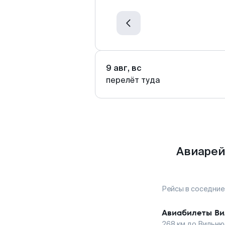
9 авг, вс
перелёт туда
Авиарей
Рейсы в соседние
Авиабилеты
Ви
268
км до
Вильню