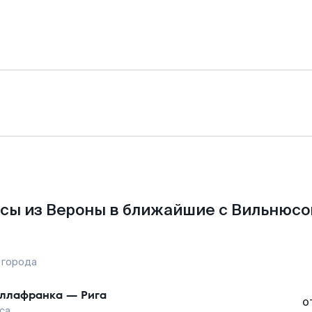
сы из Вероны в ближайшие с Вильнюсо
 города
ллафранка
—
Рига
о
са