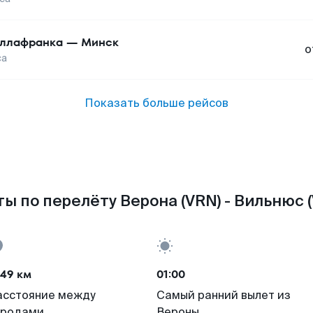
ллафранка
—
Минск
о
са
Показать больше рейсов
ы по перелёту Верона (VRN) - Вильнюс 
449 км
01:00
асстояние между
Самый ранний вылет из
ородами
Вероны