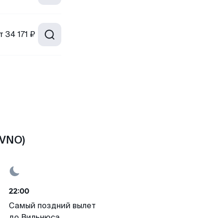
т
34 171 ₽
(VNO)
22:00
Самый поздний вылет
до Вильнюса