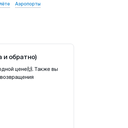
лёте
Аэропорты
а и обратно)
одной цене🙌. Также вы
у возвращения