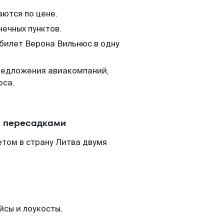
аются по цене.
нечных пунктов.
 билет Верона Вильнюс в одну
редложения авиакомпаний,
юса.
с пересадками
том в страну Литва двумя
йсы и лоукосты.