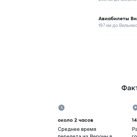
Авиабилеты
Ви
197
км до
Вильню
Факт
около 2 часов
1
Среднее время
Р
перелета из Вероны в
г