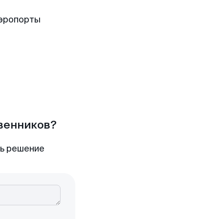
аэропорты
твенников?
ть решение