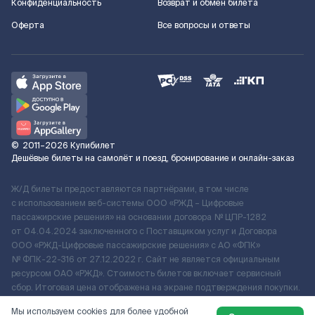
Конфиденциальность
Возврат и обмен билета
Оферта
Все вопросы и ответы
©
2011–2026
Купибилет
Дешёвые билеты на самолёт и поезд, бронирование и онлайн-заказ
Ж/Д билеты предоставляются партнёрами, в том числе
с использованием веб-системы ООО «РЖД – Цифровые
пассажирские решения» на основании договора № ЦПР-1282
от 04.04.2024 заключенного с Поставщиком услуг и Договора
ООО «РЖД-Цифровые пассажирские решения» c АО «ФПК»
№ ФПК-22-316 от 27.12.2022 г. Сайт не является официальным
ресурсом ОАО «РЖД». Стоимость билетов включает сервисный
сбор. Итоговая цена отображена на экране подтверждения покупки.
По вопросам рассмотрения обращений, жалоб, претензий граждан
Мы используем cookies для более удобной