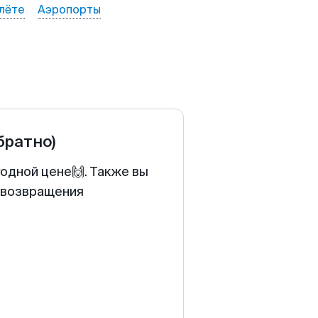
лёте
Аэропорты
братно)
годной цене🙌. Также вы
у возвращения