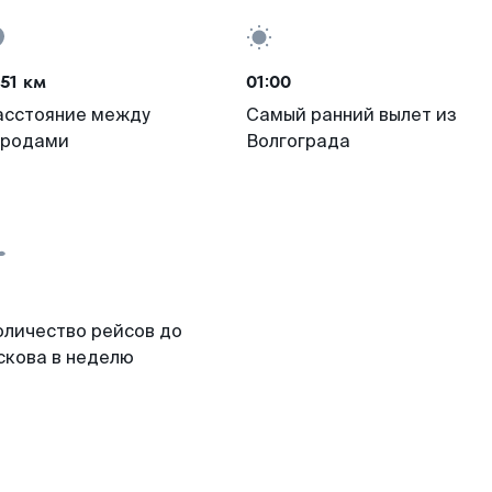
51 км
01:00
асстояние между
Самый ранний вылет из
ородами
Волгограда
оличество рейсов до
скова в неделю