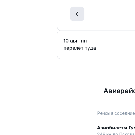
10 авг, пн
перелёт туда
Авиарейс
Рейсы в соседние
Авиабилеты
Гу
249
км до
Пскова