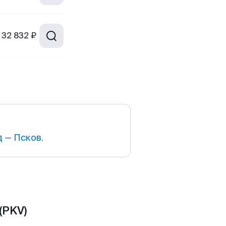
32 832 ₽
 — Псков.
(PKV)