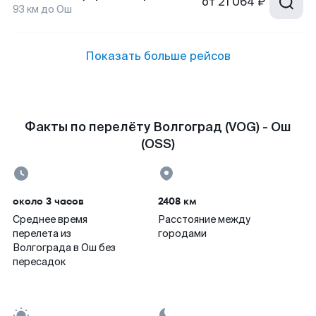
от
21 064 ₽
93
км до
Ош
Показать больше рейсов
Факты по перелёту Волгоград (VOG) - Ош
(OSS)
около 3 часов
2408 км
Среднее время
Расстояние между
перелета из
городами
Волгограда в Ош без
пересадок