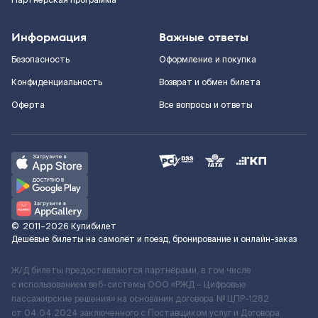
Партнерская программа
Информация
Важные ответы
Безопасность
Оформление и покупка
Конфиденциальность
Возврат и обмен билета
Оферта
Все вопросы и ответы
©
2011–2026
Купибилет
Дешёвые билеты на самолёт и поезд, бронирование и онлайн-заказ
Ж/Д билеты предоставляются партнёрами, в том числе
с использованием веб-системы ООО «РЖД – Цифровые
пассажирские решения» на основании договора № ЦПР-1282
от 04.04.2024 заключенного с Поставщиком услуг и Договора