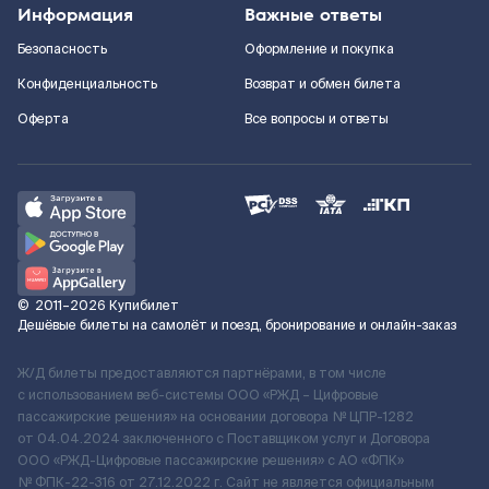
Информация
Важные ответы
Безопасность
Оформление и покупка
Конфиденциальность
Возврат и обмен билета
Оферта
Все вопросы и ответы
©
2011–2026
Купибилет
Дешёвые билеты на самолёт и поезд, бронирование и онлайн-заказ
Ж/Д билеты предоставляются партнёрами, в том числе
с использованием веб-системы ООО «РЖД – Цифровые
пассажирские решения» на основании договора № ЦПР-1282
от 04.04.2024 заключенного с Поставщиком услуг и Договора
ООО «РЖД-Цифровые пассажирские решения» c АО «ФПК»
№ ФПК-22-316 от 27.12.2022 г. Сайт не является официальным