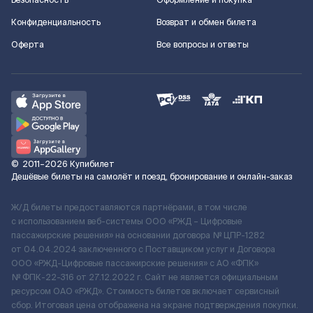
Безопасность
Оформление и покупка
Конфиденциальность
Возврат и обмен билета
Оферта
Все вопросы и ответы
©
2011–2026
Купибилет
Дешёвые билеты на самолёт и поезд, бронирование и онлайн-заказ
Ж/Д билеты предоставляются партнёрами, в том числе
с использованием веб-системы ООО «РЖД – Цифровые
пассажирские решения» на основании договора № ЦПР-1282
от 04.04.2024 заключенного с Поставщиком услуг и Договора
ООО «РЖД-Цифровые пассажирские решения» c АО «ФПК»
№ ФПК-22-316 от 27.12.2022 г. Сайт не является официальным
ресурсом ОАО «РЖД». Стоимость билетов включает сервисный
сбор. Итоговая цена отображена на экране подтверждения покупки.