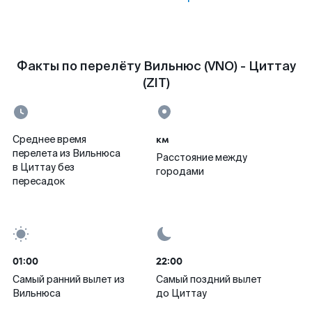
Факты по перелёту Вильнюс (VNO) - Циттау
(ZIT)
км
Среднее время
перелета из Вильнюса
Расстояние между
в Циттау без
городами
пересадок
01:00
22:00
Самый ранний вылет из
Самый поздний вылет
Вильнюса
до Циттау