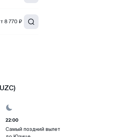
от
8 770 ₽
(UZC)
22:00
Самый поздний вылет
до Юзице