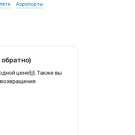
лёте
Аэропорты
и обратно)
одной цене🙌. Также вы
у возвращения