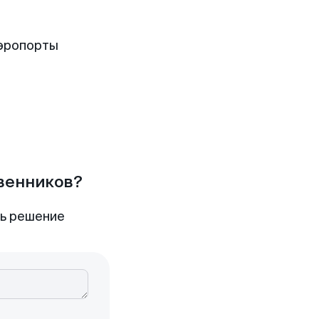
эропорты
твенников?
ть решение