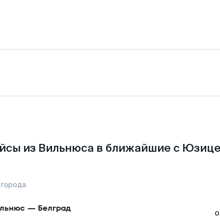
йсы из Вильнюса в ближайшие с Юзице
 города
льнюс
—
Белград
о