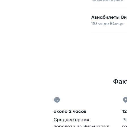
Авиабилеты
Ви
110
км до
Юзице
Факт
около 2 часов
12
Среднее время
Р
перелета из Вильнюса в
г