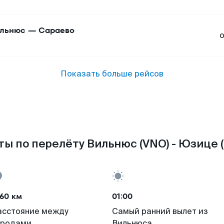
льнюс
—
Сараево
Показать больше рейсов
ы по перелёту Вильнюс (VNO) - Юзице 
60 км
01:00
асстояние между
Самый ранний вылет из
ородами
Вильнюса