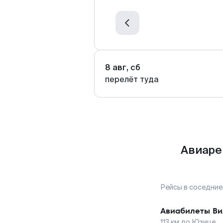
8 авг, сб
перелёт туда
Авиаре
Рейсы в соседние
Авиабилеты
Ви
113
км до
Юзице