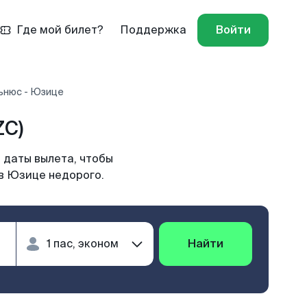
Где мой билет?
Поддержка
Войти
ьнюс - Юзице
ZC)
 даты вылета, чтобы
 в Юзице недорого.
Найти