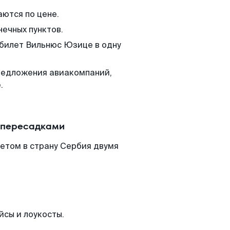
аются по цене.
нечных пунктов.
 билет Вильнюс Юзице в одну
редложения авиакомпаний,
.
 пересадками
етом в страну Сербия двумя
йсы и лоукосты.