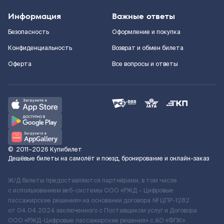
Информация
Важные ответы
Безопасность
Оформление и покупка
Конфиденциальность
Возврат и обмен билета
Оферта
Все вопросы и ответы
©
2011–2026
Купибилет
Дешёвые билеты на самолёт и поезд, бронирование и онлайн-заказ
Ж/Д билеты предоставляются партнёрами, в том числе
с использованием веб-системы ООО «РЖД – Цифровые
пассажирские решения» на основании договора № ЦПР-1282
от 04.04.2024 заключенного с Поставщиком услуг и Договора
ООО «РЖД-Цифровые пассажирские решения» c АО «ФПК»