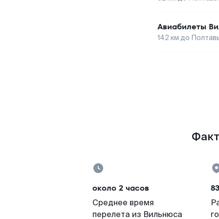
Авиабилеты
Ви
142
км до
Полтав
Факт
около 2 часов
8
Среднее время
Р
перелета из Вильнюса
г