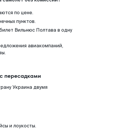
аются по цене.
нечных пунктов.
 билет Вильнюс Полтава в одну
редложения авиакомпаний,
вы.
 с пересадками
трану Украина двумя
йсы и лоукосты.