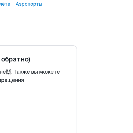
лёте
Аэропорты
 обратно)
ене🙌. Также вы можете
звращения