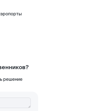
аэропорты
твенников?
ть решение