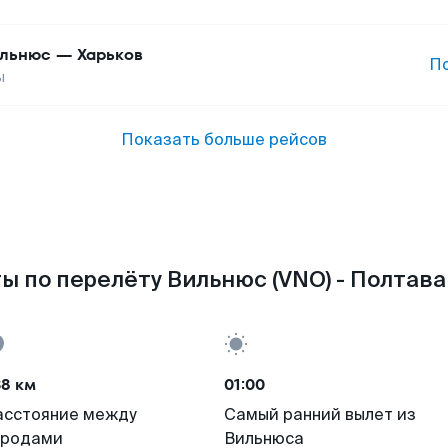
льнюс
—
Харьков
П
ы
Показать больше рейсов
ы по перелёту Вильнюс (VNO) - Полтава 
38 км
01:00
асстояние между
Самый ранний вылет из
ородами
Вильнюса