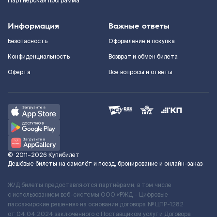
Партнерская программа
Информация
Важные ответы
Безопасность
Оформление и покупка
Конфиденциальность
Возврат и обмен билета
Оферта
Все вопросы и ответы
©
2011–2026
Купибилет
Дешёвые билеты на самолёт и поезд, бронирование и онлайн-заказ
Ж/Д билеты предоставляются партнёрами, в том числе
с использованием веб-системы ООО «РЖД – Цифровые
пассажирские решения» на основании договора № ЦПР-1282
от 04.04.2024 заключенного с Поставщиком услуг и Договора