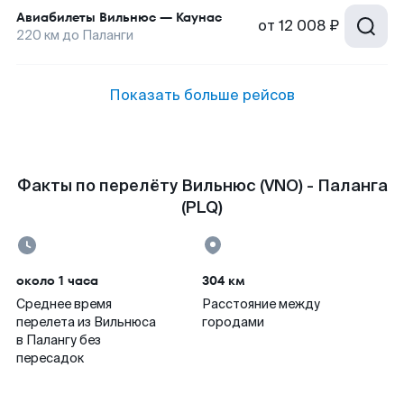
Авиабилеты
Вильнюс
—
Каунас
от
12 008 ₽
220
км до
Паланги
Показать больше рейсов
Факты по перелёту Вильнюс (VNO) - Паланга
(PLQ)
около 1 часа
304 км
Среднее время
Расстояние между
перелета из Вильнюса
городами
в Палангу без
пересадок