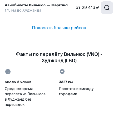
Авиабилеты
Вильнюс
—
Фергана
от
29 416 ₽
175
км до
Худжанда
Показать больше рейсов
Факты по перелёту Вильнюс (VNO) -
Худжанд (LBD)
около 5 часов
3627 км
Среднее время
Расстояние между
перелета из Вильнюса
городами
в Худжанд без
пересадок