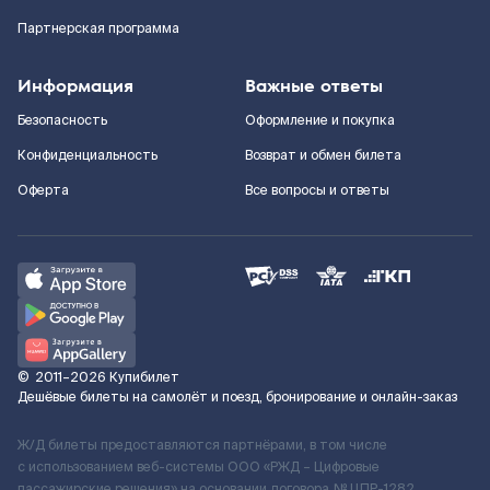
Партнерская программа
Информация
Важные ответы
Безопасность
Оформление и покупка
Конфиденциальность
Возврат и обмен билета
Оферта
Все вопросы и ответы
©
2011–2026
Купибилет
Дешёвые билеты на самолёт и поезд, бронирование и онлайн-заказ
Ж/Д билеты предоставляются партнёрами, в том числе
с использованием веб-системы ООО «РЖД – Цифровые
пассажирские решения» на основании договора № ЦПР-1282