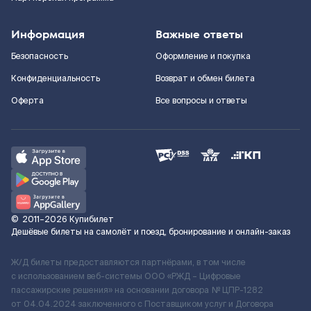
Информация
Важные ответы
Безопасность
Оформление и покупка
Конфиденциальность
Возврат и обмен билета
Оферта
Все вопросы и ответы
©
2011–2026
Купибилет
Дешёвые билеты на самолёт и поезд, бронирование и онлайн-заказ
Ж/Д билеты предоставляются партнёрами, в том числе
с использованием веб-системы ООО «РЖД – Цифровые
пассажирские решения» на основании договора № ЦПР-1282
от 04.04.2024 заключенного с Поставщиком услуг и Договора