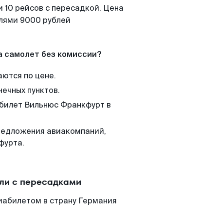
 10 рейсов с пересадкой. Цена
елями 9000 рублей
а самолет без комиссии?
аются по цене.
нечных пунктов.
 билет Вильнюс Франкфурт в
редложения авиакомпаний,
фурта.
ли с пересадками
иабилетом в страну Германия