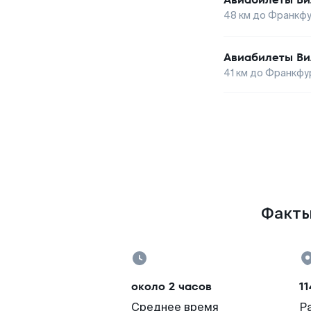
48
км до
Франкфу
Авиабилеты
Ви
41
км до
Франкфу
Факты
около 2 часов
11
Среднее время
Р