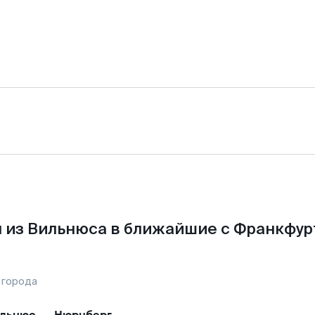
 из Вильнюса в ближайшие с Франкфур
 города
льнюс
—
Нюрнберг