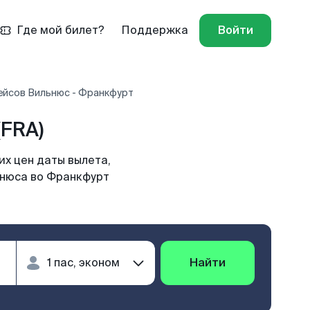
Где мой билет?
Поддержка
Войти
ейсов Вильнюс - Франкфурт
FRA)
х цен даты вылета,
ьнюса во Франкфурт
Найти