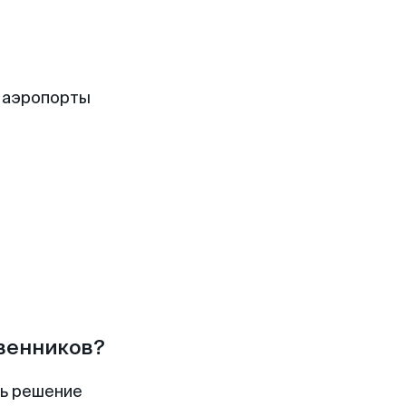
 аэропорты
твенников?
ть решение