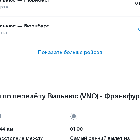
о
рта
льнюс
—
Вюрцбург
П
рта
Показать больше рейсов
 по перелёту Вильнюс (VNO) - Франкфурт
44 км
01:00
асстояние между
Самый ранний вылет из