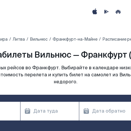
мира
Литва
Вильнюс
Франкфурт-на-Майне
Расписание р
абилеты Вильнюс — Франкфурт (
ых рейсов во Франкфурт. Выбирайте в календаре низки
стоимость перелета и купить билет на самолет из Вил
недорого.