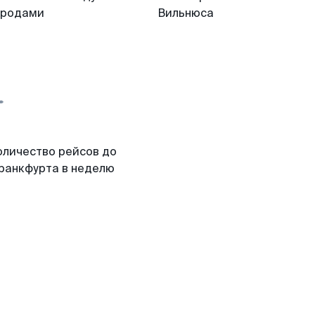
ородами
Вильнюса
оличество рейсов до
ранкфурта в неделю