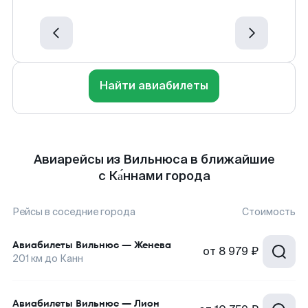
Найти авиабилеты
Авиарейсы из Вильнюса в ближайшие
с Ка́ннами города
Рейсы в соседние города
Стоимость
Авиабилеты
Вильнюс
—
Женева
от
8 979 ₽
201
км до
Канн
Авиабилеты
Вильнюс
—
Лион