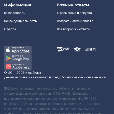
Информация
Важные ответы
Безопасность
Оформление и покупка
Конфиденциальность
Возврат и обмен билета
Оферта
Все вопросы и ответы
©
2011–2026
Купибилет
Дешёвые билеты на самолёт и поезд, бронирование и онлайн-заказ
Ж/Д билеты предоставляются партнёрами, в том числе
с использованием веб-системы ООО «РЖД – Цифровые
пассажирские решения» на основании договора № ЦПР-1282
от 04.04.2024 заключенного с Поставщиком услуг и Договора
ООО «РЖД-Цифровые пассажирские решения» c АО «ФПК»