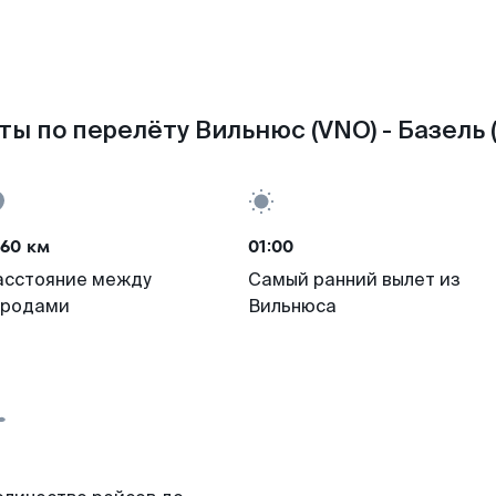
ы по перелёту Вильнюс (VNO) - Базель 
460 км
01:00
асстояние между
Самый ранний вылет из
ородами
Вильнюса