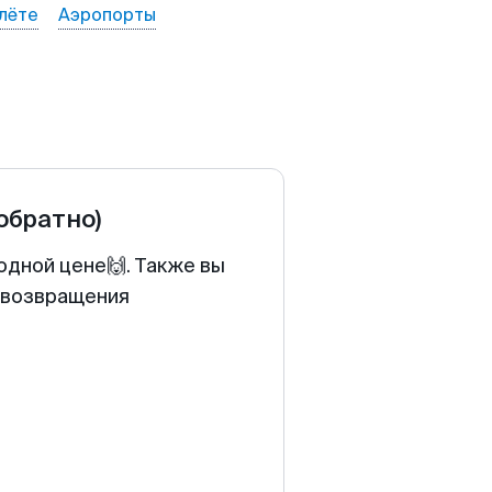
лёте
Аэропорты
 обратно)
одной цене🙌. Также вы
у возвращения