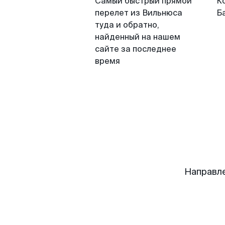
Самый быстрый прямой
К
перелет из Вильнюса
Б
туда и обратно,
найденный на нашем
сайте за последнее
время
Направле