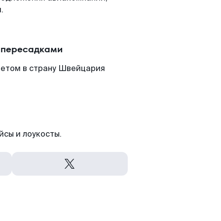
.
с пересадками
летом в страну Швейцария
йсы и лоукосты.