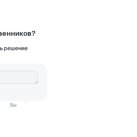
твенников?
ть решение
Вы