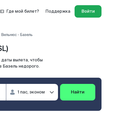
Где мой билет?
Поддержка
Войти
 Вильнюс - Базель
SL)
 даты вылета, чтобы
в Базель недорого.
Найти